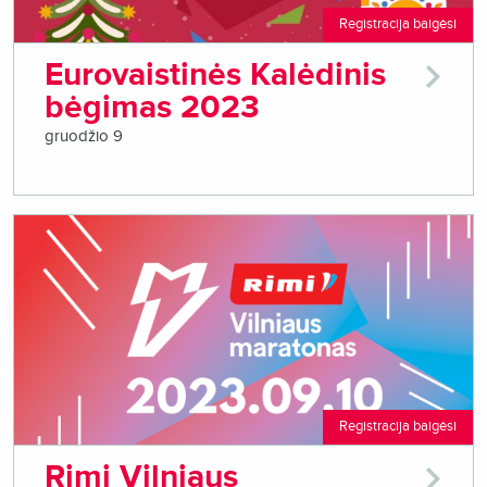
Registracija baigėsi
Eurovaistinės Kalėdinis
bėgimas 2023
gruodžio 9
Registracija baigėsi
Rimi Vilniaus