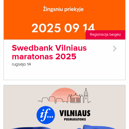
Registracija baigėsi
Swedbank Vilniaus
maratonas 2025
rugsėjo 14