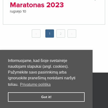
Maratonas 2023
rugsėjo 10
‹
1
2
›
Informuojame, kad šioje svetainėje
naudojami slapukai (angl. cookies).
Pažymėkite savo pasirinkimą arba
ignoruokite pranešimą norėdami naršyti
Pradžia
Apie
Kontaktai
toliau.
Privatumo politika
Privatumo taisyklės
Pirkimo taisyklės ir sąlygos
Got it!