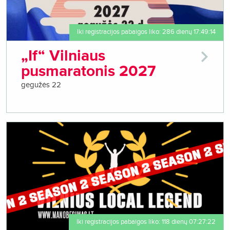
Iki registracijos pabaigos liko: 286 dienų 17:49:14
„If“ Vilniaus
pusmaratonis 2027
gegužės 22
Iki registracijos pabaigos liko: 118 dienų 07:27:22