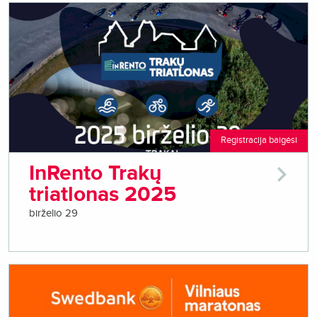
Registracija baigėsi
InRento Trakų
triatlonas 2025
birželio 29