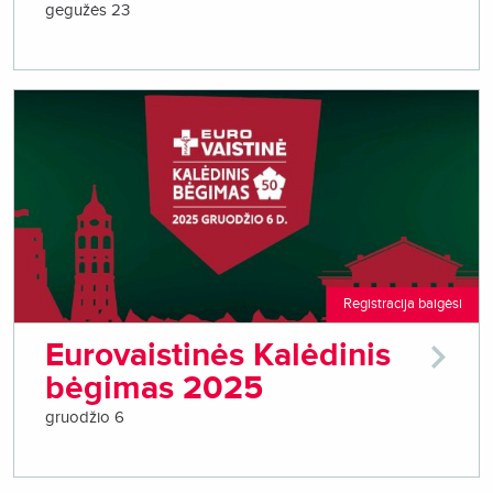
gegužės 23
Registracija baigėsi
Eurovaistinės Kalėdinis
bėgimas 2025
gruodžio 6