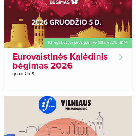
Iki registracijos pabaigos liko: 118 dienų 17:49:14
Eurovaistinės Kalėdinis
bėgimas 2026
gruodžio 5