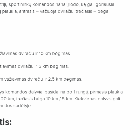
 trijų sportininkų komandos nariai įrodo, ką gali geriausia
plaukia, antrasis – važiuoja dviračiu, trečiasis – bėga.
iavimas dviračiu ir 10 km bėgimas.
žiavimas dviračiu ir 5 km bėgimas.
m važiavimas dviračiu ir 2,5 km bėgimas.
ys komandos dalyviai pasidalina po 1 rungtį: pirmasis plaukia
/ 20 km, trečiasis bėga 10 km / 5 km. Kiekvienas dalyvis gali
omandos sudėtyje.
is: