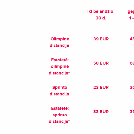
iki balandžio
ge
30 d.
1 
Olimpinė
39 EUR
4
distancija
Estafetė:
58 EUR
6
olimpinė
distancija*
Sprinto
23 EUR
3
distancija
Estafetė:
33 EUR
3
sprinto
distancija*