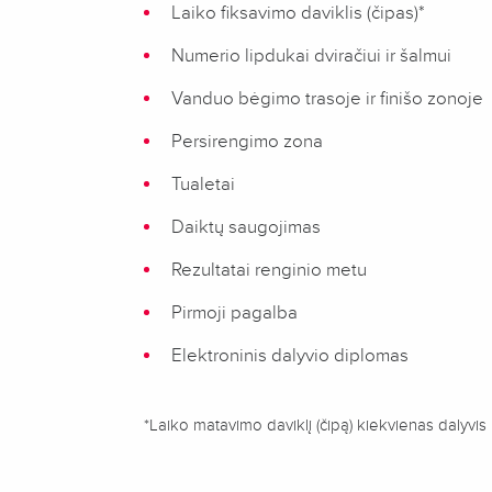
Laiko fiksavimo daviklis (čipas)*
Numerio lipdukai dviračiui ir šalmui
Vanduo bėgimo trasoje ir finišo zonoje
Persirengimo zona
Tualetai
Daiktų saugojimas
Rezultatai renginio metu
Pirmoji pagalba
Elektroninis dalyvio diplomas
*Laiko matavimo daviklį (čipą) kiekvienas dalyvis p