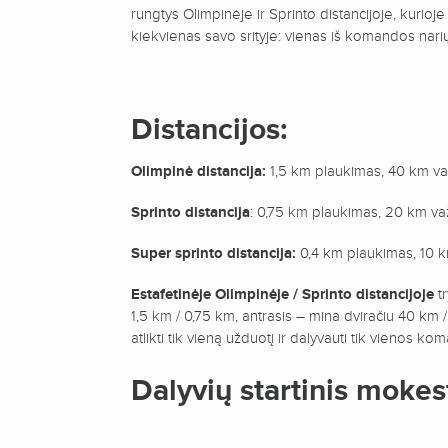
rungtys Olimpinėje ir Sprinto distancijoje, kurioje
kiekvienas savo srityje: vienas iš komandos narių 
Distancijos:
Olimpinė distancija:
1,5 km plaukimas, 40 km važ
Sprinto distancija
: 0,75 km plaukimas, 20 km va
Super sprinto distancija:
0,4 km plaukimas, 10 k
Estafetinėje Olimpinėje / Sprinto distancijoje
tr
1,5 km / 0,75 km, antrasis – mina dviračiu 40 km 
atlikti tik vieną užduotį ir dalyvauti tik vienos k
Dalyvių startinis mokest