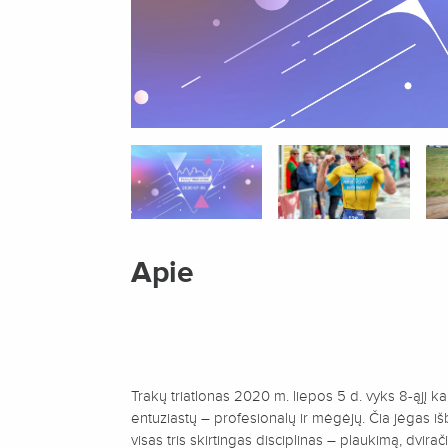
Apie
Trakų triatlonas 2020 m. liepos 5 d. vyks 8-ąjį ka
entuziastų – profesionalų ir mėgėjų. Čia jėgas išband
visas tris skirtingas disciplinas – plaukimą, dvi