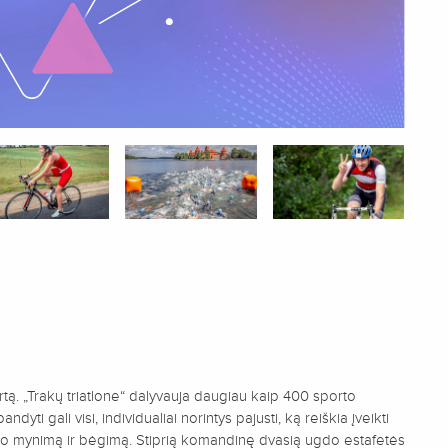
rtą. „Trakų triatlone“ dalyvauja daugiau kaip 400 sporto
yti gali visi, individualiai norintys pajusti, ką reiškia įveikti
račio mynimą ir bėgimą. Stiprią komandinę dvasią ugdo estafetės