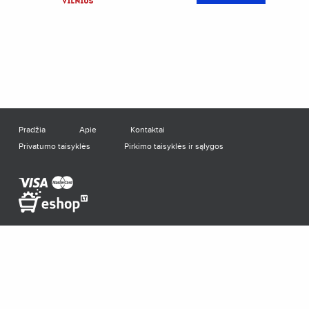
Pradžia
Apie
Kontaktai
Privatumo taisyklės
Pirkimo taisyklės ir sąlygos