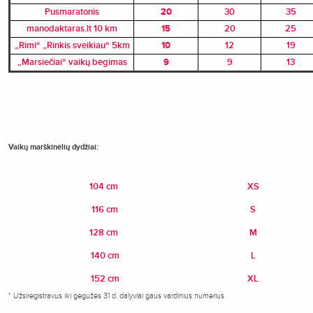
Pusmaratonis
20
30
35
manodaktaras.lt 10 km
15
20
25
„Rimi“ „Rinkis sveikiau“ 5km
10
12
19
„Marsiečiai“ vaikų bėgimas
9
9
13
Vaikų marškinėlių dydžiai:
104 cm
XS
116 cm
S
128 cm
M
140 cm
L
152 cm
XL
* Užsiregistravus iki gegužės 31 d. dalyviai gaus vardinius numerius