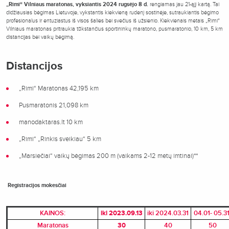
„Rimi“ Vilniaus maratonas, vyksiantis 2024 rugsėjo 8 d.
rengiamas jau 21-ąjį kartą. Tai
didžiausias bėgimas Lietuvoje, vykstantis kiekvieną rudenį sostinėje, sutraukiantis bėgimo
profesionalus ir entuziastus iš visos šalies bei svečius iš užsienio. Kiekvienais metais „Rimi“
Vilniaus maratonas pritraukia tūkstančius sportininkų maratono, pusmaratonio, 10 km, 5 km
distancijas bei vaikų bėgimą.
Distancijos
„Rimi“ Maratonas 42,195 km
Pusmaratonis 21,098 km
manodaktaras.lt 10 km
„Rimi“ „Rinkis sveikiau“ 5 km
„Marsiečiai“ vaikų bėgimas 200 m (vaikams 2-12 metų imtinai)**
Registracijos mokesčiai
KAINOS:
iki 2023.09.13
iki 2024.03.31
04.01- 05.31
Maratonas
30
40
50