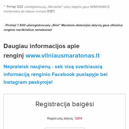
** Pirmieji 1200
užsiregistravusių „Marsiečiai“ vaikų bėgime gaus NEMOKAMUS
marškinėlius (iki dalyvio numerio
81167)
- Pirmieji 1 500 užsiregistravusių „Rimi“ Maratono distancijos dalyvių gaus oficialius
renginio marškinėlius nemokamai!
Daugiau informacijos apie
renginį
www.vilniausmaratonas.lt
Nepraleisk naujienų - sek visą svarbiausią
informaciją renginio Facebook puslapyje
bei
Instagram paskyroje!
Registracija baigėsi
Registruotų dalyvių:
12814