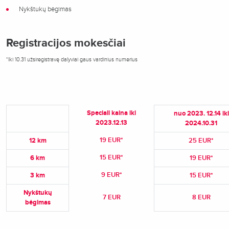
Nykštukų bėgimas
Registracijos mokesčiai
*Iki 10.31 užsiregistravę dalyviai gaus vardinius numerius
Speciali kaina iki
nuo 2023. 12.14 iki
2023.12.13
2024.10.31
19 EUR*
12 km
25 EUR*
15 EUR*
6 km
19 EUR*
9 EUR*
3 km
15 EUR*
Nykštukų
7 EUR
8 EUR
bėgimas