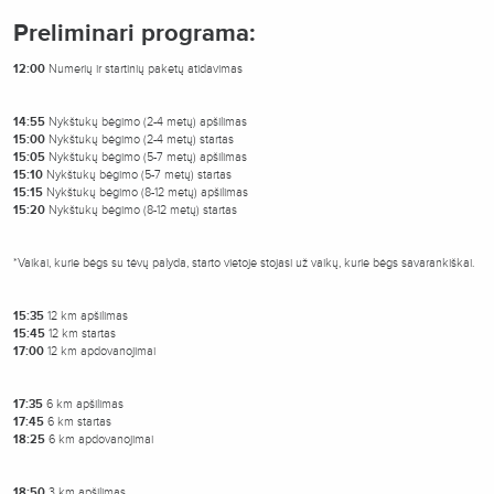
Preliminari programa:
12:00
Numerių ir startinių paketų atidavimas
14:55
Nykštukų bėgimo (2-4 metų) apšilimas
15:00
Nykštukų bėgimo (2-4 metų) startas
15:05
Nykštukų bėgimo (5-7 metų) apšilimas
15:10
Nykštukų bėgimo (5-7 metų) startas
15:15
Nykštukų bėgimo (8-12 metų) apšilimas
15:20
Nykštukų bėgimo (8-12 metų) startas
*Vaikai, kurie bėgs su tėvų palyda, starto vietoje stojasi už vaikų, kurie bėgs savarankiškai.
15:35
12 km apšilimas
15:45
12 km startas
17:00
12 km apdovanojimai
17:35
6 km apšilimas
17:45
6 km startas
18:25
6 km apdovanojimai
18:50
3 km apšilimas