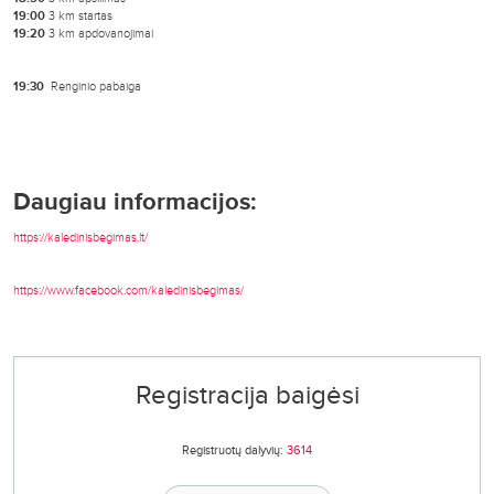
19:00
3 km startas
19:20
3 km apdovanojimai
19:30
Renginio pabaiga
Daugiau informacijos:
https://kaledinisbegimas.lt/
https://www.facebook.com/kaledinisbegimas/
Registracija baigėsi
Registruotų dalyvių:
3614