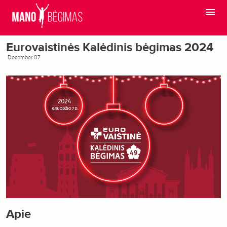
Eurovaistinės Kalėdinis bėgimas 2024
December 07
Apie