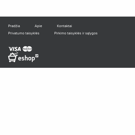
Pradžia
Apie
Kontaktai
Privatumo taisyklės
Pirkimo taisyklės ir sąlygos