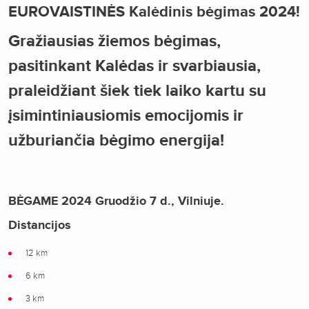
EUROVAISTINĖS Kalėdinis bėgimas 2024!
Gražiausias žiemos bėgimas,
pasitinkant Kalėdas ir svarbiausia,
praleidžiant šiek tiek laiko kartu su
įsimintiniausiomis emocijomis ir
užburiančia bėgimo energija!
BĖGAME 2024 Gruodžio 7 d., Vilniuje.
Distancijos
12 km
6 km
3 km