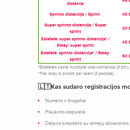
49 
distance
Sprinto distancija / Sprint
45 
Super sprinto distancija / Super
20 
sprint
Estafetė: super sprinto distancija* /
45 
Relay: super sprint
Estafetė: sprinto distancija* / Relay:
60 
sprint
*Estafetės kaina nurodyta visai komandai (3 žm.).
*The relay is priced per team (3 people).
🇱🇹
Kas sudaro registracijos mo
Numeris ir žiogeliai
Plaukimo kepurėlė
Dalyvio krepšelis su rėmėjų dovanomis