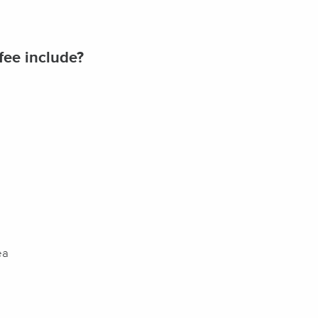
fee include?
ea