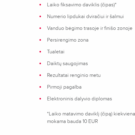
Laiko fiksavimo daviklis (čipas)*
Numerio lipdukai dviračiui ir šalmui
Vanduo bėgimo trasoje ir finišo zonoje
Persirengimo zona
Tualetai
Daiktų saugojimas
Rezultatai renginio metu
Pirmoji pagalba
Elektroninis dalyvio diplomas
*Laiko matavimo daviklį (čipą) kiekvienas 
mokama bauda 10 EUR