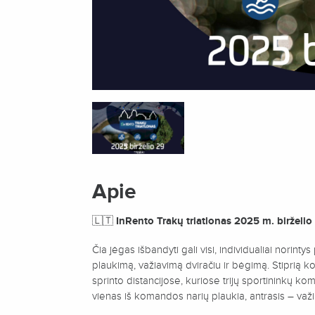
Apie
🇱🇹
InRento Trakų triatlonas 2025 m. birželio 2
Čia jėgas išbandyti gali visi, individualiai norintys 
plaukimą, važiavimą dviračiu ir bėgimą. Stiprią 
sprinto distancijose, kuriose trijų sportininkų ko
vienas iš komandos narių plaukia, antrasis – važiu