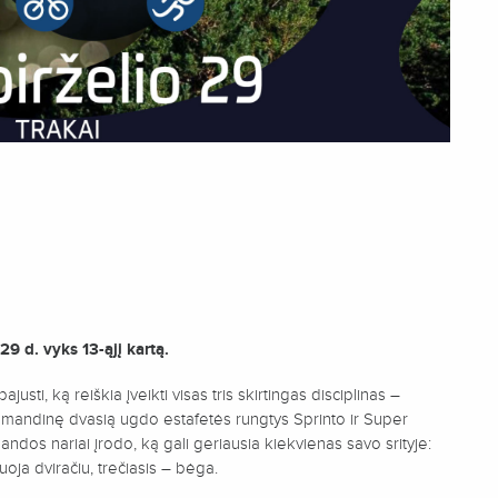
9 d. vyks 13-ąjį kartą.
pajusti, ką reiškia įveikti visas tris skirtingas disciplinas –
komandinę dvasią ugdo estafetės rungtys Sprinto ir Super
mandos nariai įrodo, ką gali geriausia kiekvienas savo srityje:
oja dviračiu, trečiasis – bėga.