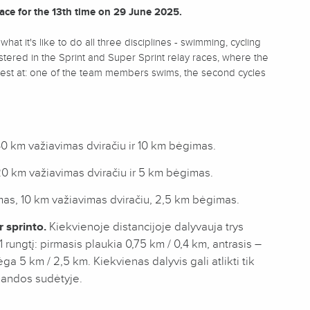
lace for the 13th time on 29 June 2025.
at it's like to do all three disciplines - swimming, cycling
fostered in the Sprint and Super Sprint relay races, where the
best at: one of the team members swims, the second cycles
0 km važiavimas dviračiu ir 10 km bėgimas.
20 km važiavimas dviračiu ir 5 km bėgimas.
as, 10 km važiavimas dviračiu, 2,5 km bėgimas.
r sprinto.
Kiekvienoje distancijoje dalyvauja trys
rungtį: pirmasis plaukia 0,75 km / 0,4 km, antrasis –
ga 5 km / 2,5 km. Kiekvienas dalyvis gali atlikti tik
omandos sudėtyje.