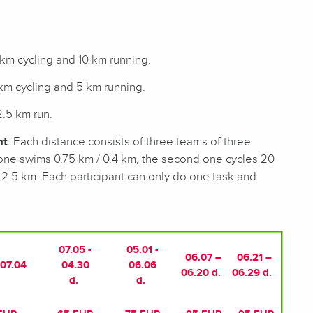
km cycling and 10 km running.
m cycling and 5 km running.
2.5 km run.
nt
. Each distance consists of three teams of three
t one swims 0.75 km / 0.4 km, the second one cycles 20
/ 2.5 km. Each participant can only do one task and
07.05 -
05.01 -
06.07 –
06.21 –
07.04
04.30
06.06
06.20 d.
06.29 d.
d.
d.