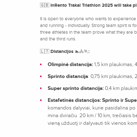
🇬🇧
InRento Trakai Triathlon 2025 will take p
It is open to everyone who wants to experience wh
and running - individually. Strong team spirit is 
three athletes in the team prove what they are 
and the third runs.
🇱🇹
Distancijos
🏊🚴🏃
:
Olimpinė distancija:
1,5 km plaukimas, 4
Sprinto distancija
: 0,75 km plaukimas, 
Super sprinto distancija:
0,4 km plaukim
Estafetinės distancijos: Sprinto ir Supe
komandos dalyviai, kurie pasidalina po 1 
mina dviračiu 20 km / 10 km, trečiasis bė
vieną užduotį ir dalyvauti tik vienos k