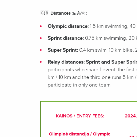
🇬🇧
Distances
🏊🚴🏃
:
Olympic distance:
1.5 km swimming, 40 
Sprint distance:
0.75 km swimming, 20 k
Super Sprint:
0.4 km swim, 10 km bike, 
Relay distances:
Sprint and Super Spri
participants who share 1 event: the firs
km / 10 km and the third one runs 5 km 
participate in only one team.
KAINOS / ENTRY FEES:
2024.
Olimpinė distancija / Olympic