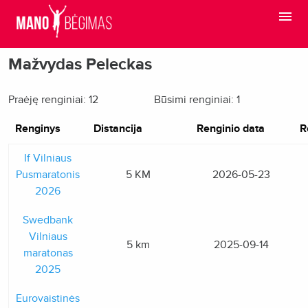
Mažvydas Peleckas
Praėję renginiai: 12
Būsimi renginiai: 1
Renginys
Distancija
Renginio data
R
If Vilniaus
Pusmaratonis
5 KM
2026-05-23
2026
Swedbank
Vilniaus
5 km
2025-09-14
maratonas
2025
Eurovaistinės