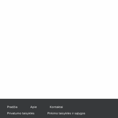
Pradžia
Apie
Kontaktai
Privatumo taisyklės
Pirkimo taisyklės ir sąlygos