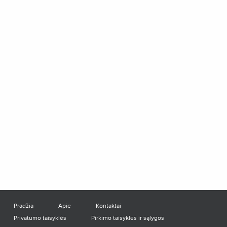
Pradžia
Apie
Kontaktai
Privatumo taisyklės
Pirkimo taisyklės ir sąlygos