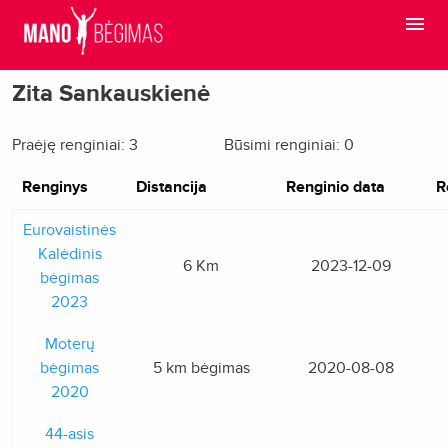
Zita Sankauskienė
Praėję renginiai: 3
Būsimi renginiai: 0
Renginys
Distancija
Renginio data
R
Eurovaistinės
Kalėdinis
6 Km
2023-12-09
bėgimas
2023
Moterų
bėgimas
5 km bėgimas
2020-08-08
2020
44-asis