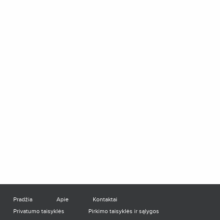
Pradžia
Apie
Kontaktai
Privatumo taisyklės
Pirkimo taisyklės ir sąlygos