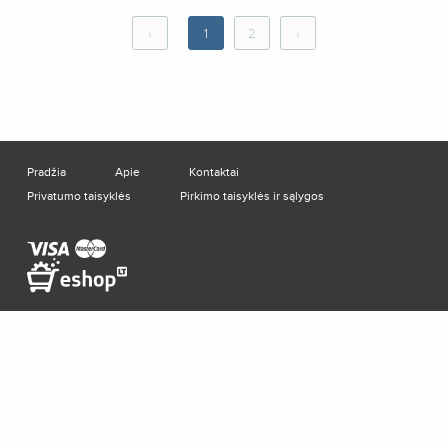
‹
1
2
›
Pradžia
Apie
Kontaktai
Privatumo taisyklės
Pirkimo taisyklės ir sąlygos