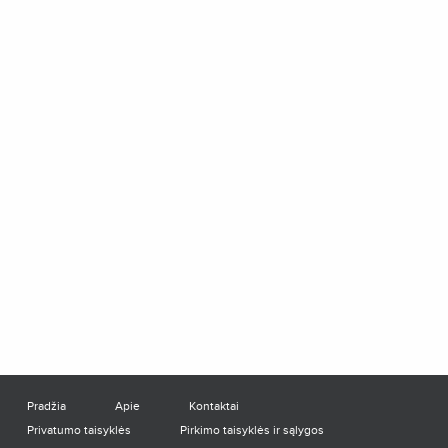
Pradžia
Apie
Kontaktai
Privatumo taisyklės
Pirkimo taisyklės ir sąlygos