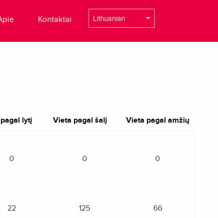
Apie
Kontaktai
pagal lytį
Vieta pagal šalį
Vieta pagal amžių
0
0
0
22
125
66