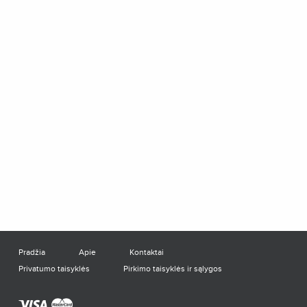
Pradžia
Apie
Kontaktai
Privatumo taisyklės
Pirkimo taisyklės ir sąlygos