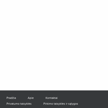
Pradžia
Apie
Kontaktai
Privatumo taisyklės
Pirkimo taisyklės ir sąlygos