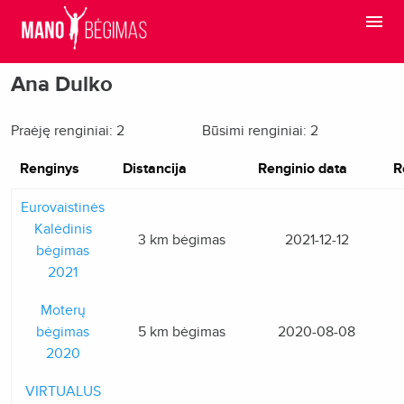
Ana Dulko
Praėję renginiai: 2
Būsimi renginiai: 2
Renginys
Distancija
Renginio data
R
Eurovaistinės
Kalėdinis
3 km bėgimas
2021-12-12
bėgimas
2021
Moterų
bėgimas
5 km bėgimas
2020-08-08
2020
VIRTUALUS