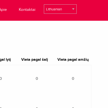
Apie
Kontaktai
al lytį
Vieta pagal šalį
Vieta pagal amžių
0
0
0