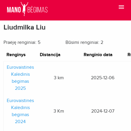
Liudmilka Liu
Praėję renginiai: 5
Būsimi renginiai: 2
Renginys
Distancija
Renginio data
R
Eurovaistinės
Kalėdinis
3 km
2025-12-06
bėgimas
2025
Eurovaistinės
Kalėdinis
3 Km
2024-12-07
bėgimas
2024