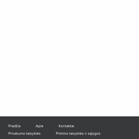
Pradžia
Apie
Kontaktai
Privatumo taisyklės
Pirkimo taisyklės ir sąlygos