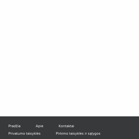
Pradžia
Apie
Kontaktai
Privatumo taisyklės
Pirkimo taisyklės ir sąlygos