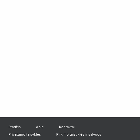
Pradžia
Apie
Kontaktai
Privatumo taisyklės
Pirkimo taisyklės ir sąlygos