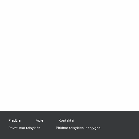
Pradžia
Apie
Kontaktai
Privatumo taisyklės
Pirkimo taisyklės ir sąlygos