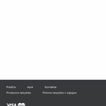
Pradžia
Apie
Kontaktai
Privatumo taisyklės
Pirkimo taisyklės ir sąlygos