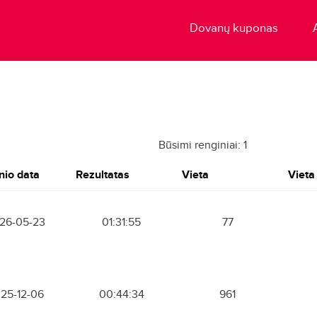
Dovanų kuponas
Būsimi renginiai: 1
nio data
Rezultatas
Vieta
Vieta 
26-05-23
01:31:55
77
25-12-06
00:44:34
961