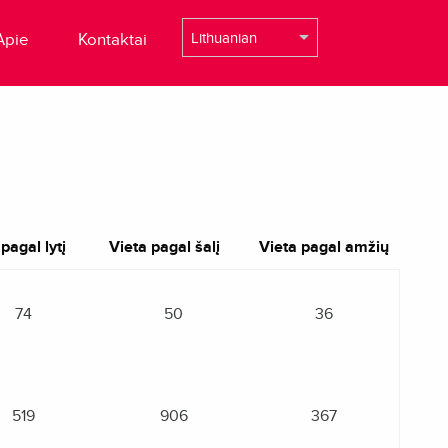
Apie
Kontaktai
pagal lytį
Vieta pagal šalį
Vieta pagal amžių
74
50
36
519
906
367