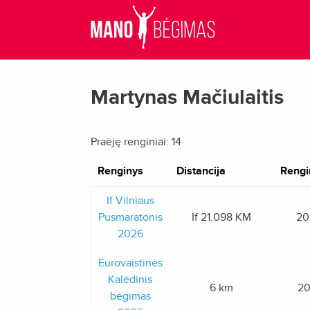
Martynas Mačiulaitis
Praėję renginiai: 14
Renginys
Distancija
Rengi
If Vilniaus
Pusmaratonis
If 21.098 KM
20
2026
Eurovaistinės
Kalėdinis
6 km
20
bėgimas