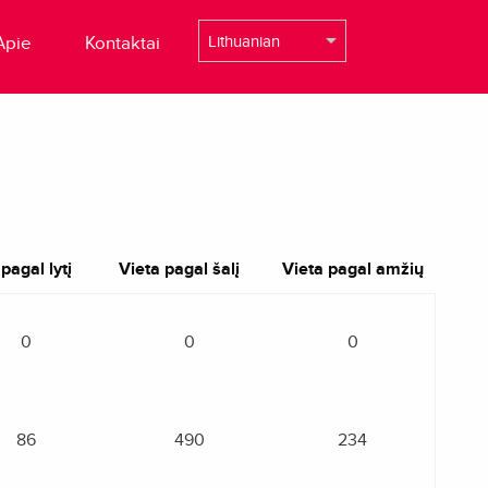
Apie
Kontaktai
pagal lytį
Vieta pagal šalį
Vieta pagal amžių
0
0
0
86
490
234