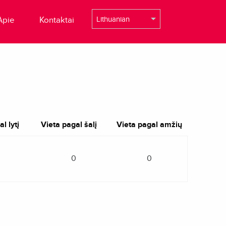
Apie
Kontaktai
l lytį
Vieta pagal šalį
Vieta pagal amžių
0
0
0