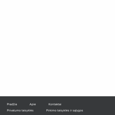
Pradžia
Apie
Kontaktai
Privatumo taisyklės
Pirkimo taisyklės ir sąlygos