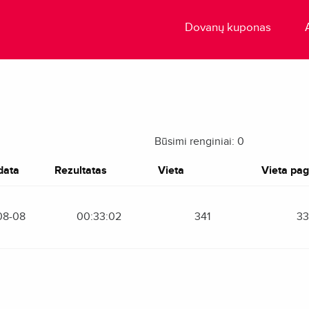
Dovanų kuponas
Būsimi renginiai: 0
data
Rezultatas
Vieta
Vieta paga
08-08
00:33:02
341
33