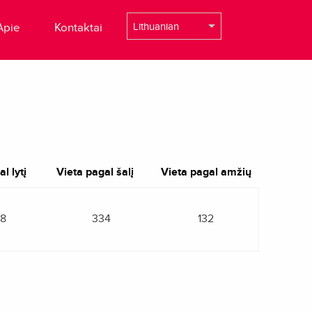
Apie
Kontaktai
l lytį
Vieta pagal šalį
Vieta pagal amžių
8
334
132