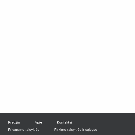
Pradžia
Apie
Kontaktai
Privatumo taisyklės
Pirkimo taisyklės ir sąlygos