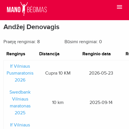
Andžej Denovagis
Praėję renginiai: 8
Būsimi renginiai: 0
Renginys
Distancija
Renginio data
R
If Vilniaus
Pusmaratonis
Cupra 10 KM
2026-05-23
2026
Swedbank
Vilniaus
10 km
2025-09-14
maratonas
2025
If Vilniaus