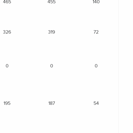
465
455
140
326
319
72
0
0
0
195
187
54