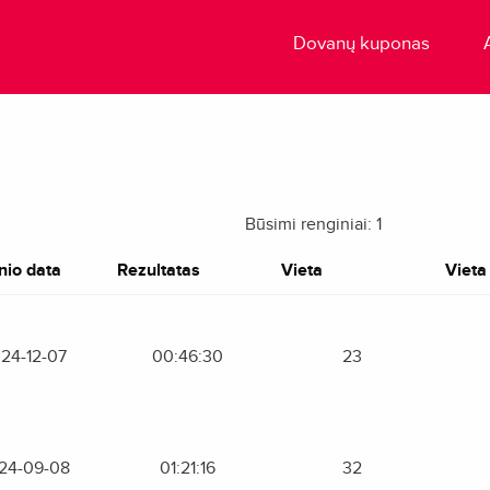
Dovanų kuponas
Būsimi renginiai: 1
nio data
Rezultatas
Vieta
Vieta 
24-12-07
00:46:30
23
24-09-08
01:21:16
32