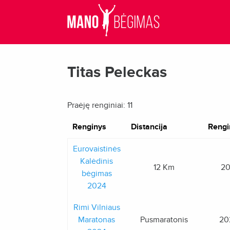
Titas Peleckas
Praėję renginiai: 11
Renginys
Distancija
Rengi
Eurovaistinės
Kalėdinis
12 Km
20
bėgimas
2024
Rimi Vilniaus
Maratonas
Pusmaratonis
20