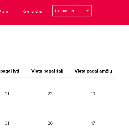
Apie
Kontaktai
pagal lytį
Vieta pagal šalį
Vieta pagal amžių
21
23
10
31
26
17