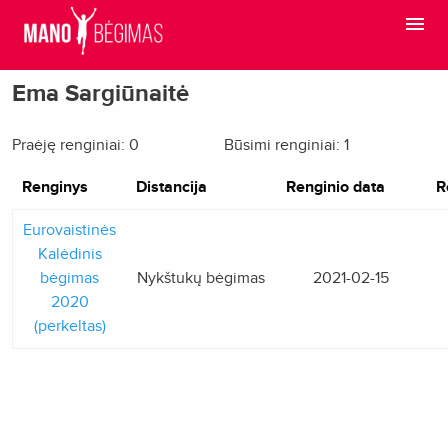
Ema Sargiūnaitė
Praėję renginiai: 0
Būsimi renginiai: 1
Renginys
Distancija
Renginio data
R
Eurovaistinės
Kalėdinis
bėgimas
Nykštukų bėgimas
2021-02-15
2020
(perkeltas)