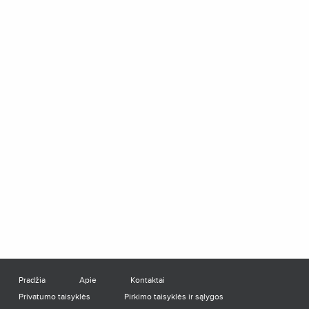
Pradžia
Apie
Kontaktai
Privatumo taisyklės
Pirkimo taisyklės ir sąlygos