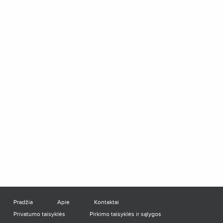
Pradžia
Apie
Kontaktai
Privatumo taisyklės
Pirkimo taisyklės ir sąlygos