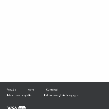
Pradžia
Apie
Kontaktai
Privatumo taisyklės
Pirkimo taisyklės ir sąlygos