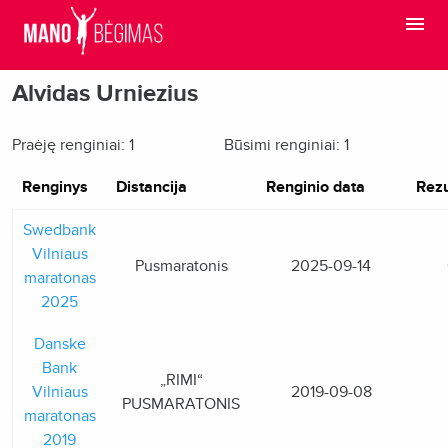
Alvidas Urniezius
Praėję renginiai: 1
Būsimi renginiai: 1
Renginys
Distancija
Renginio data
Rezu
Swedbank
Vilniaus
Pusmaratonis
2025-09-14
maratonas
2025
Danske
Bank
„RIMI“
Vilniaus
2019-09-08
PUSMARATONIS
maratonas
2019