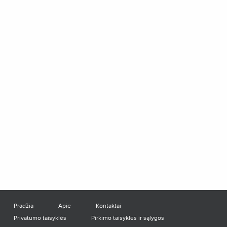
Pradžia
Apie
Kontaktai
Privatumo taisyklės
Pirkimo taisyklės ir sąlygos