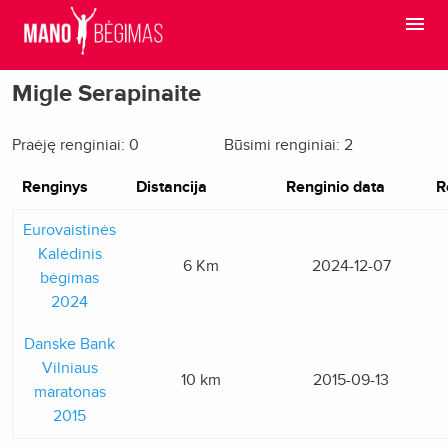
Migle Serapinaite
Praėję renginiai: 0
Būsimi renginiai: 2
Renginys
Distancija
Renginio data
R
Eurovaistinės
Kalėdinis
6 Km
2024-12-07
bėgimas
2024
Danske Bank
Vilniaus
10 km
2015-09-13
maratonas
2015