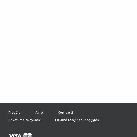
Pradžia
Apie
Kontaktai
Privatumo taisyklės
Pirkimo taisyklės ir sąlygos