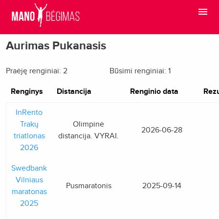
Aurimas Pukanasis
Praėję renginiai: 2
Būsimi renginiai: 1
Renginys
Distancija
Renginio data
Rezu
InRento
Trakų
Olimpinė
2026-06-28
triatlonas
distancija. VYRAI.
2026
Swedbank
Vilniaus
Pusmaratonis
2025-09-14
maratonas
2025