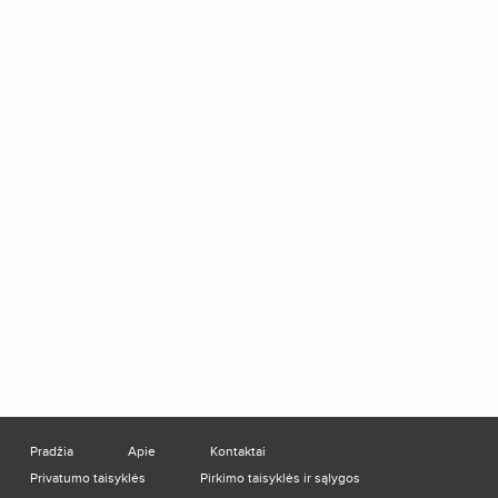
Pradžia
Apie
Kontaktai
Privatumo taisyklės
Pirkimo taisyklės ir sąlygos