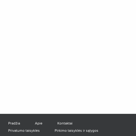
Pradžia
Apie
Kontaktai
Privatumo taisyklės
Pirkimo taisyklės ir sąlygos