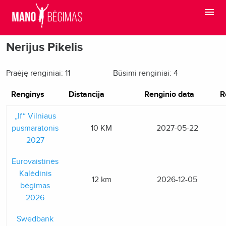
Nerijus Pikelis
Praėję renginiai: 11
Būsimi renginiai: 4
Renginys
Distancija
Renginio data
R
„If“ Vilniaus
pusmaratonis
10 KM
2027-05-22
2027
Eurovaistinės
Kalėdinis
12 km
2026-12-05
bėgimas
2026
Swedbank