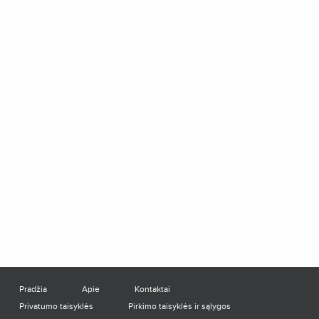
Pradžia
Apie
Kontaktai
Privatumo taisyklės
Pirkimo taisyklės ir sąlygos