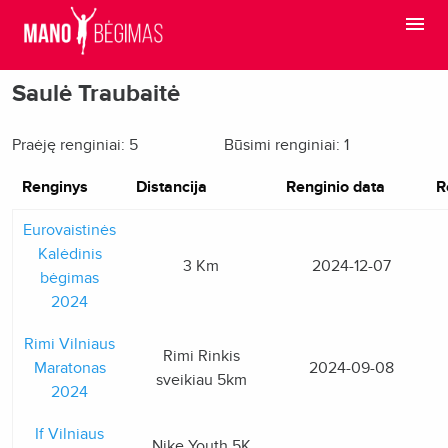
Saulė Traubaitė
Praėję renginiai: 5
Būsimi renginiai: 1
Renginys
Distancija
Renginio data
R
Eurovaistinės
Kalėdinis
3 Km
2024-12-07
bėgimas
2024
Rimi Vilniaus
Rimi Rinkis
Maratonas
2024-09-08
sveikiau 5km
2024
If Vilniaus
Nike Youth 5K