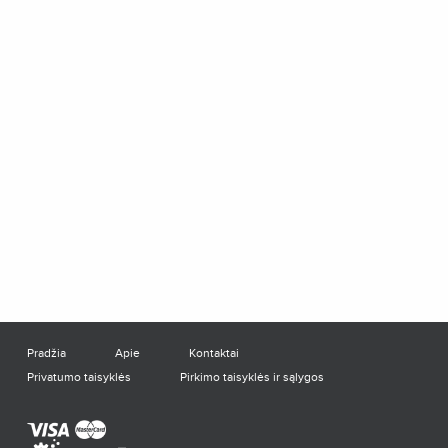
Pradžia
Apie
Kontaktai
Privatumo taisyklės
Pirkimo taisyklės ir sąlygos