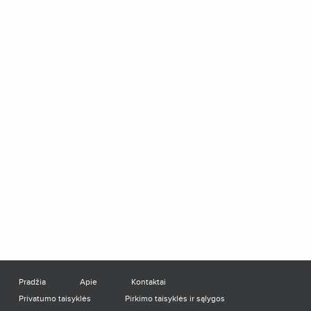
Pradžia
Apie
Kontaktai
Privatumo taisyklės
Pirkimo taisyklės ir sąlygos