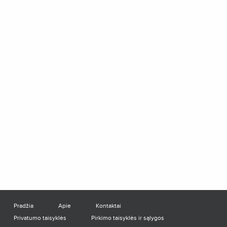
Pradžia
Apie
Kontaktai
Privatumo taisyklės
Pirkimo taisyklės ir sąlygos