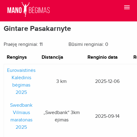
Gintare Pasakarnyte
Praėję renginiai: 11
Būsimi renginiai: 0
Renginys
Distancija
Renginio data
R
Eurovaistinės
Kalėdinis
3 km
2025-12-06
bėgimas
2025
Swedbank
Vilniaus
„Swedbank“ 3km
2025-09-14
maratonas
ėjimas
2025