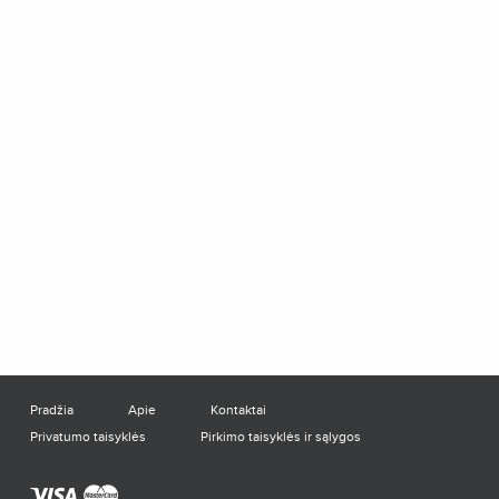
Pradžia
Apie
Kontaktai
Privatumo taisyklės
Pirkimo taisyklės ir sąlygos