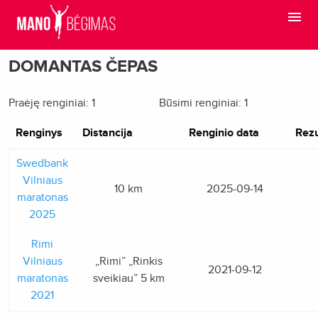
DOMANTAS ČEPAS
Praėję renginiai: 1
Būsimi renginiai: 1
Renginys
Distancija
Renginio data
Rezu
Swedbank
Vilniaus
10 km
2025-09-14
maratonas
2025
Rimi
Vilniaus
„Rimi” „Rinkis
2021-09-12
maratonas
sveikiau” 5 km
2021