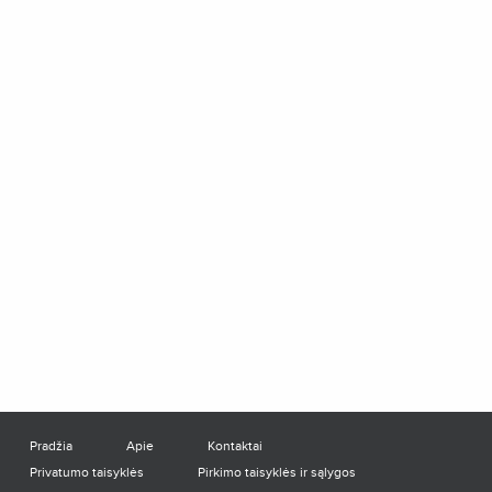
Pradžia
Apie
Kontaktai
Privatumo taisyklės
Pirkimo taisyklės ir sąlygos