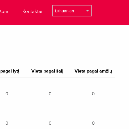
Apie
Kontaktai
pagal lytį
Vieta pagal šalį
Vieta pagal amžių
0
0
0
0
0
0