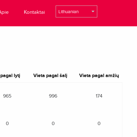
Apie
Kontaktai
pagal lytį
Vieta pagal šalį
Vieta pagal amžių
965
996
174
0
0
0