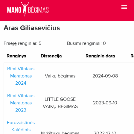
Aras Giliasevičius
Praėję renginiai: 5
Būsimi renginiai: 0
Renginys
Distancija
Renginio data
R
Rimi Vilniaus
Maratonas
Vaikų bėgimas
2024-09-08
2024
Rimi Vilniaus
LITTLE GOOSE
Maratonas
2023-09-10
VAIKŲ BĖGIMAS
2023
Eurovaistinės
Kalėdinis
Nykštukų bėgimas
2022-12-10