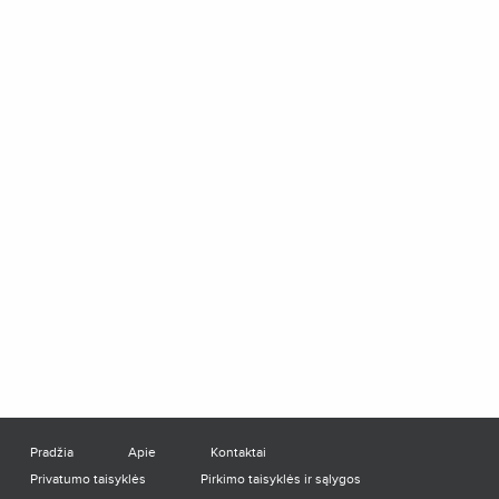
Pradžia
Apie
Kontaktai
Privatumo taisyklės
Pirkimo taisyklės ir sąlygos