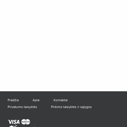
Pradžia
Apie
Kontaktai
Privatumo taisyklės
Pirkimo taisyklės ir sąlygos