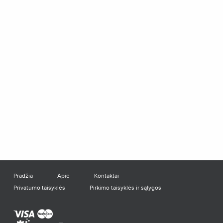
Pradžia
Apie
Kontaktai
Privatumo taisyklės
Pirkimo taisyklės ir sąlygos