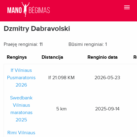
Dzmitry Dabravolski
Praėję renginiai: 11
Būsimi renginiai: 1
Renginys
Distancija
Renginio data
R
If Vilniaus
Pusmaratonis
If 21.098 KM
2026-05-23
2026
Swedbank
Vilniaus
5 km
2025-09-14
maratonas
2025
Rimi Vilniaus