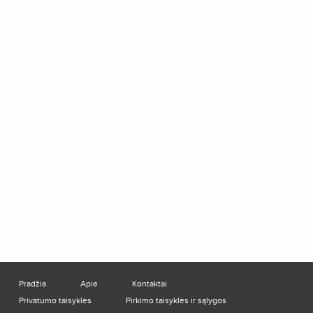
Pradžia
Apie
Kontaktai
Privatumo taisyklės
Pirkimo taisyklės ir sąlygos