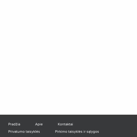
Pradžia
Apie
Kontaktai
Privatumo taisyklės
Pirkimo taisyklės ir sąlygos