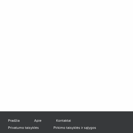
Pradžia
Apie
Kontaktai
Privatumo taisyklės
Pirkimo taisyklės ir sąlygos