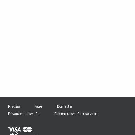
Pradžia
Apie
Kontaktai
Privatumo taisyklės
Pirkimo taisyklės ir sąlygos