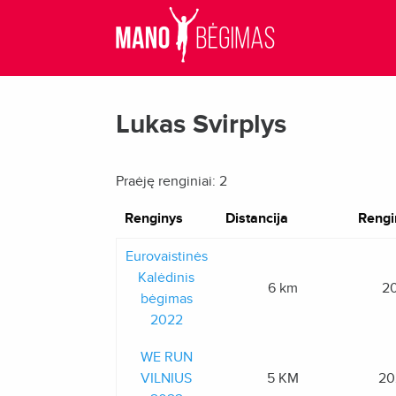
Lukas Svirplys
Praėję renginiai: 2
Renginys
Distancija
Rengi
Eurovaistinės
Kalėdinis
6 km
20
bėgimas
2022
WE RUN
VILNIUS
5 KM
20