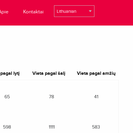
Apie
Kontaktai
pagal lytį
Vieta pagal šalį
Vieta pagal amžių
65
78
41
598
1111
583