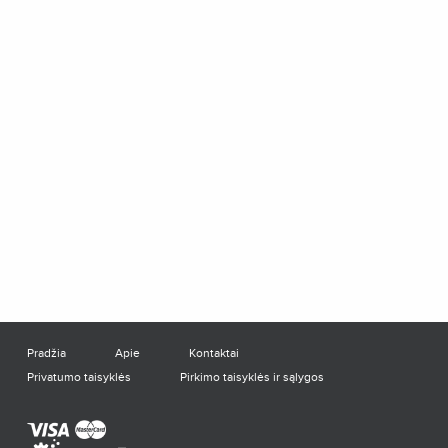
Pradžia
Apie
Kontaktai
Privatumo taisyklės
Pirkimo taisyklės ir sąlygos